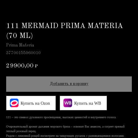
111 MERMAID PRIMA MATERIA
(70 ML)
Prima Materia
37700155960010
29900,00
₽
Добавить в корзину
Купить на Ozon
Купить на WB
111 – это символ духовного просвещения, высоких ценностей и внутреннего голоса.
Очаровательный аромат дыхания морского бриза – освежит Вас анаисом, а согреет пряный
теплый розовый перец.
Рядом с лимонной рощей посмотрите на танцующих русалок с развивающимися волосами.