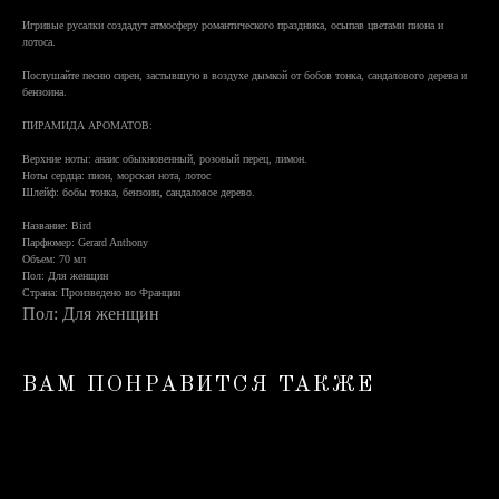
Игривые русалки создадут атмосферу романтического праздника, осыпав цветами пиона и
лотоса.
Послушайте песню сирен, застывшую в воздухе дымкой от бобов тонка, сандалового дерева и
бензоина.
ПИРАМИДА АРОМАТОВ:
Верхние ноты: анаис обыкновенный, розовый перец, лимон.
Ноты сердца: пион, морская нота, лотос
Шлейф: бобы тонка, бензоин, сандаловое дерево.
Название: Bird
Парфюмер: Gerard Anthony
Объем: 70 мл
Пол: Для женщин
Страна: Произведено во Франции
Пол: Для женщин
ВАМ ПОНРАВИТСЯ ТАКЖЕ